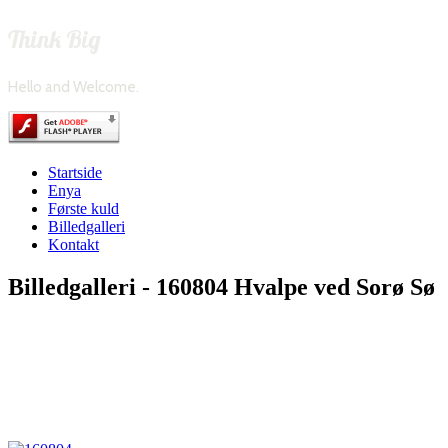
Think Big
Hello and Welcome.
Startside
Enya
Første kuld
Billedgalleri
Kontakt
Billedgalleri - 160804 Hvalpe ved Sorø Sø