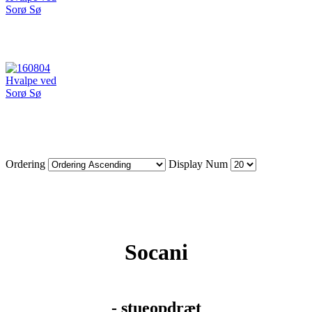
Ordering
Display Num
Socani
- stueopdræt